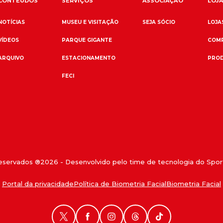
CONTEÚDOS
SERVIÇOS
ASSOCIAÇÃO
LOJA
NOTÍCIAS
MUSEU E VISITAÇÃO
SEJA SÓCIO
LOJAS
VÍDEOS
PARQUE GIGANTE
COMP
ARQUIVO
ESTACIONAMENTO
PROD
FECI
reservados ®
2026
- Desenvolvido pelo time de tecnologia do Sport
Portal da privacidade
Política de Biometria Facial
Biometria Facial