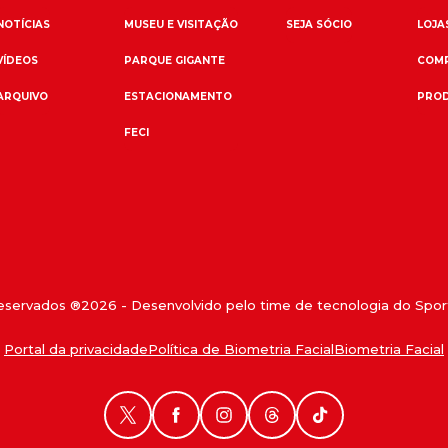
NOTÍCIAS
MUSEU E VISITAÇÃO
SEJA SÓCIO
LOJAS
VÍDEOS
PARQUE GIGANTE
COMP
ARQUIVO
ESTACIONAMENTO
PROD
FECI
reservados ®
2026
- Desenvolvido pelo time de tecnologia do Sport
Portal da privacidade
Política de Biometria Facial
Biometria Facial