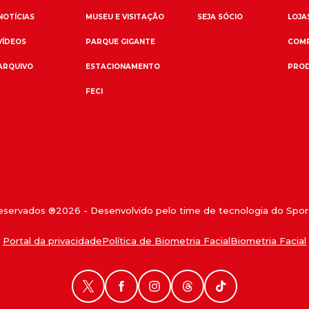
NOTÍCIAS
MUSEU E VISITAÇÃO
SEJA SÓCIO
LOJAS
VÍDEOS
PARQUE GIGANTE
COMP
ARQUIVO
ESTACIONAMENTO
PROD
FECI
reservados ®
2026
- Desenvolvido pelo time de tecnologia do Sport
Portal da privacidade
Política de Biometria Facial
Biometria Facial