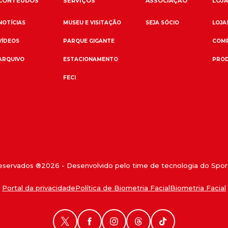
CONTEÚDOS
SERVIÇOS
ASSOCIAÇÃO
LOJA
NOTÍCIAS
MUSEU E VISITAÇÃO
SEJA SÓCIO
LOJAS
VÍDEOS
PARQUE GIGANTE
COMP
ARQUIVO
ESTACIONAMENTO
PROD
FECI
reservados ®
2026
- Desenvolvido pelo time de tecnologia do Sport
Portal da privacidade
Política de Biometria Facial
Biometria Facial