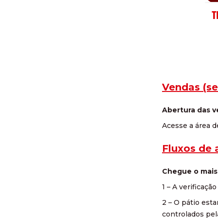
Vendas (se
Abertura das ve
Acesse a área d
Fluxos de 
Chegue o mais 
1 – A verificaç
2 – O pátio est
controlados pel