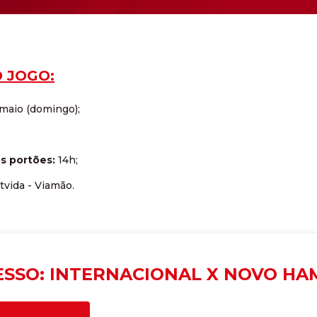
 JOGO:
maio (domingo);
s portões:
14h;
tvida - Viamão.
ESSO: INTERNACIONAL X NOVO HA