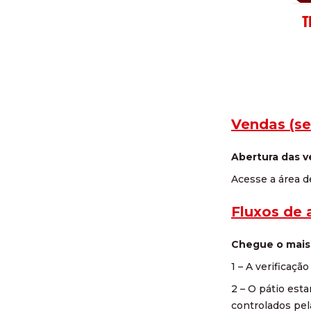
Vendas (se
Abertura das ve
Acesse a área d
Fluxos de 
Chegue o mais 
1 – A verificaç
2 – O pátio est
controlados pel