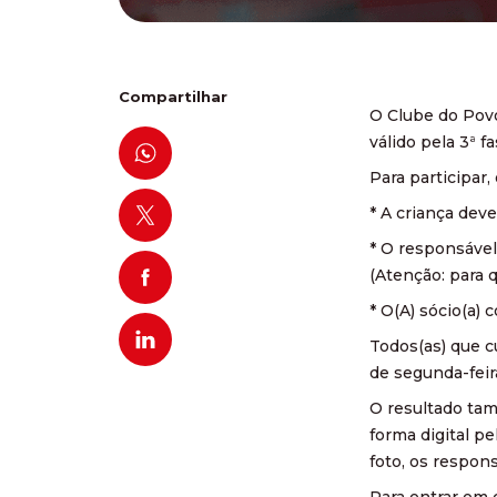
Compartilhar
O Clube do Povo
válido pela 3ª f
Para participar,
* A criança deve
* ⁠O responsável
(Atenção: para q
* O(A) sócio(a) 
Todos(as) que c
de segunda-feir
O resultado tam
forma digital p
foto, os respon
Para entrar em 