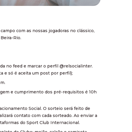
m campo com as nossas jogadoras no clássico,
 Beira-Rio.
da no feed e marcar o perfil @relsocialinter.
 e só é aceita um post por perfil);
0m.
tagem e cumprimento dos pré-requisitos é 10h
cionamento Social. O sorteio será feito de
alizará contato com cada sorteado. Ao enviar a
taformas do Sport Club Internacional.
pleto do Clube: meião, calção e camiseta