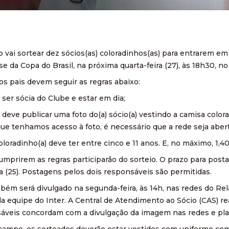
 vai sortear dez sócios(as) coloradinhos(as) para entrarem e
ase da Copa do Brasil, na próxima quarta-feira (27), às 18h30, no
 os pais devem seguir as regras abaixo:
 ser sócia do Clube e estar em dia;
 deve publicar uma foto do(a) sócio(a) vestindo a camisa colora
ue tenhamos acesso à foto, é necessário que a rede seja aberta
coloradinho(a) deve ter entre cinco e 11 anos. E, no máximo, 1,4
umprirem as regras participarão do sorteio. O prazo para pos
a (25). Postagens pelos dois responsáveis são permitidas.
bém será divulgado na segunda-feira, às 14h, nas redes do Rela
ela equipe do Inter. A Central de Atendimento ao Sócio (CAS) re
sáveis concordam com a divulgação da imagem nas redes e pla
campo, os sorteados deverão estar vestidos com uniforme com