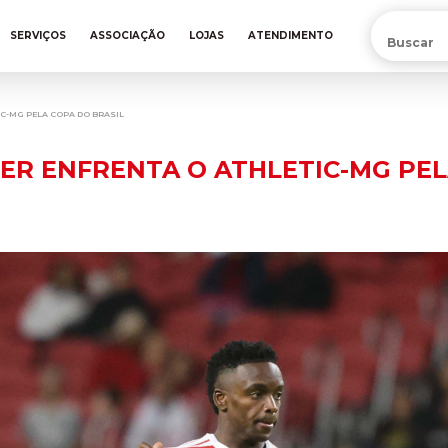
PRÉ-VENDA DA NOVA CAMISA DO INTER! COMPRE AGORA
SERVIÇOS
ASSOCIAÇÃO
LOJAS
ATENDIMENTO
TIC-MG PELA COPA DO BRASIL
NTER ENFRENTA O ATHLETIC-MG PE