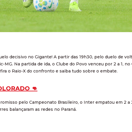
uelo decisivo no Gigante! A partir das 19h30, pelo duelo de vol
ic-MG. Na partida de ida, o Clube do Povo venceu por 2 a 1, n
fira o Raio-X do confronto e saiba tudo sobre o embate.
OLORADO 👊
omisso pelo Campeonato Brasileiro, o Inter empatou em 2 a 2,
orres balançaram as redes no Paraná.