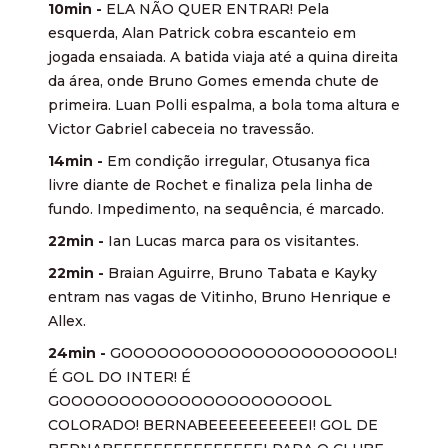
10min -
ELA NÃO QUER ENTRAR! Pela
esquerda, Alan Patrick cobra escanteio em
jogada ensaiada. A batida viaja até a quina direita
da área, onde Bruno Gomes emenda chute de
primeira. Luan Polli espalma, a bola toma altura e
Victor Gabriel cabeceia no travessão.
14min -
Em condição irregular, Otusanya fica
livre diante de Rochet e finaliza pela linha de
fundo. Impedimento, na sequência, é marcado.
22min -
Ian Lucas marca para os visitantes.
22min -
Braian Aguirre, Bruno Tabata e Kayky
entram nas vagas de Vitinho, Bruno Henrique e
Allex.
24min -
GOOOOOOOOOOOOOOOOOOOOOOL!
É GOL DO INTER! É
GOOOOOOOOOOOOOOOOOOOOOOL
COLORADO! BERNABEEEEEEEEEEI! GOL DE