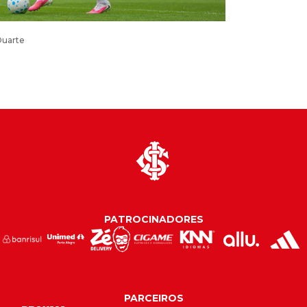
Duarte
PATROCINADORES
PARCEIROS