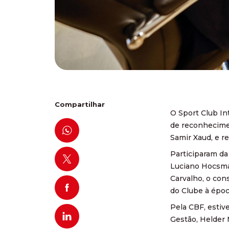
Compartilhar
O Sport Club Int
de reconhecimen
Samir Xaud, e r
Participaram da
Luciano Hocsman
Carvalho, o con
do Clube à époc
Pela CBF, estiv
Gestão, Helder M