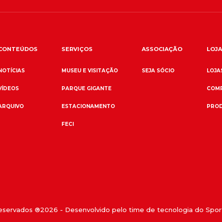
CONTEÚDOS
SERVIÇOS
ASSOCIAÇÃO
LOJA
NOTÍCIAS
MUSEU E VISITAÇÃO
SEJA SÓCIO
LOJAS
VÍDEOS
PARQUE GIGANTE
COMP
ARQUIVO
ESTACIONAMENTO
PROD
FECI
reservados ®
2026
- Desenvolvido pelo time de tecnologia do Sport