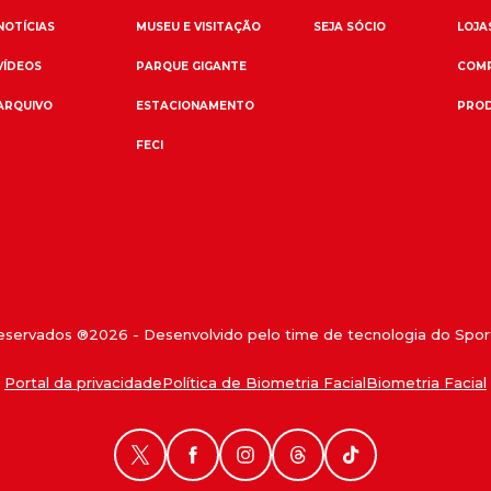
NOTÍCIAS
MUSEU E VISITAÇÃO
SEJA SÓCIO
LOJAS
VÍDEOS
PARQUE GIGANTE
COMP
ARQUIVO
ESTACIONAMENTO
PROD
FECI
reservados ®
2026
- Desenvolvido pelo time de tecnologia do Sport
Portal da privacidade
Política de Biometria Facial
Biometria Facial