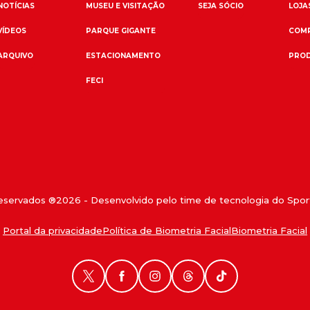
NOTÍCIAS
MUSEU E VISITAÇÃO
SEJA SÓCIO
LOJAS
VÍDEOS
PARQUE GIGANTE
COMP
ARQUIVO
ESTACIONAMENTO
PROD
FECI
reservados ®
2026
- Desenvolvido pelo time de tecnologia do Sport
Portal da privacidade
Política de Biometria Facial
Biometria Facial