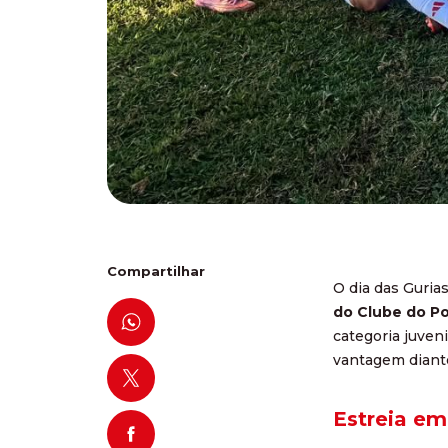
Compartilhar
O dia das Guria
do Clube do Po
categoria juveni
vantagem diante
Estreia em