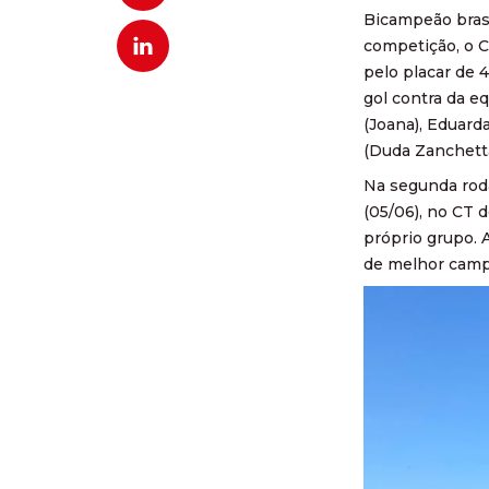
Bicampeão brasi
competição, o C
pelo placar de 
gol contra da eq
(Joana), Eduarda
(Duda Zanchetta
Na segunda roda
(05/06), no CT d
próprio grupo. 
de melhor cam