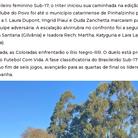
leiro feminino Sub-17, o Inter iniciou sua caminhada na ediçã
lube do Povo foi até o município catarinense de Pinhalzinho 
4 a 1. Laura Dupont, Yngrid Piauí e Duda Zanchetta marcaram
uipe adversária. A escalação alvirrubra no confronto foi a segui
 Santana (Gilvânia) e Isadora Rech; Martha, Katyguria e Lara La
).
da, as Coloradas enfrentarão o Rio Negro-RR. O duelo está pre
o Futebol Com Vida. A fase classificatória do Brasileirão Sub-1
Ao fim de seis jogos, avançarão para as quartas de final os líd
panha.