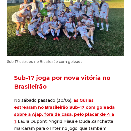
Sub-17 estreou no Brasileirão com goleada
Sub-17 joga por nova vitória no
Brasileirão
No sábado passado (30/05),
as Gurias
estrearam no Brasileirão Sub-17 com goleada
sobre a Ajap, fora de casa, pelo placar de 4 a
1
. Laura Dupont, Yngrid Piauí e Duda Zanchetta
marcaram para o Inter no jogo, que também