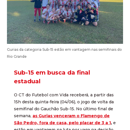
Gurias da categoria Sub-15 estão em vantagem nas semifinais do
Rio Grande
Sub-15 em busca da final
estadual
O CT do Futebol com Vida receberá, a partir das
15h desta quinta-feira (04/06), o jogo de volta da
semifinal do Gauchão Sub-15. No último final de
semana,
as Gurias venceram o Flamengo de
São Pedro, fora de casa, pelo placar de 3 a 1
,
e
estão em vantagem na luta por vaga na decisão