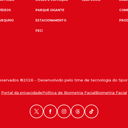
VÍDEOS
PARQUE GIGANTE
COMP
ARQUIVO
ESTACIONAMENTO
PROD
FECI
reservados ®
2026
- Desenvolvido pelo time de tecnologia do Sport
Portal da privacidade
Política de Biometria Facial
Biometria Facial